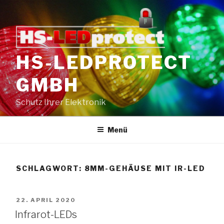
Zum
Inhalt
springen
HS-LEDPROTECT
GMBH
Schutz Ihrer Elektronik
Menü
SCHLAGWORT:
8MM-GEHÄUSE MIT IR-LED
VERÖFFENTLICHT
22. APRIL 2020
AM
Infrarot-LEDs