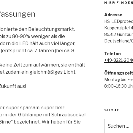
HIER FINDEN
fassungen
Adresse
HS-LEDprote
Kappenzipfel 
tionierte den Beleuchtungsmarkt.
89312 Günzbu
bis zu 80-90% weniger als die
Deutschland/
ern die LED hält auch viel länger,
entspricht ca. 7 Jahren (bei ca. 8
Telefon
+49-8221-204
eine Zeit zum aufwärmen, sie enthält
et zudem ein gleichmäßiges Licht.
Öffnungszei
Montag bis Fre
8:00–16:30 Uh
Zukunft aus!
r, super sparsam, super hell!
SUCHE
form der Glühlampe mit Schraubsockel
Birne“ bezeichnet. Wir haben für Sie
Suche
nach: