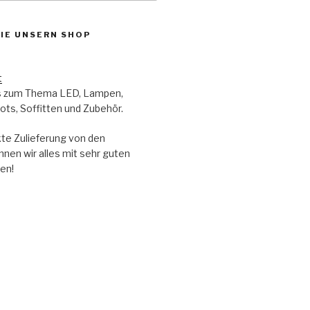
IE UNSERN SHOP
t
les zum Thema LED, Lampen,
ts, Soffitten und Zubehör.
kte Zulieferung von den
nnen wir alles mit sehr guten
en!