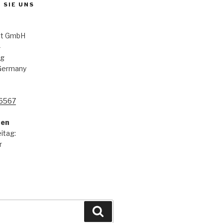
 SIE UNS
ct GmbH
4
rg
Germany
6567
ten
itag:
r
Suchen