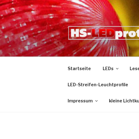
Zum
Inhalt
springen
Startseite
LEDs
Les
LED-Streifen-Leuchtprofile
Impressum
kleine Lichtk