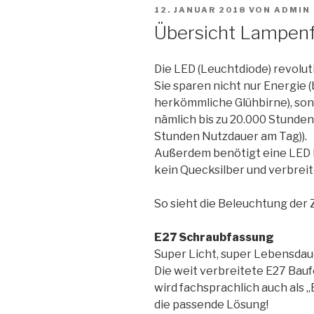
VERÖFFENTLICHT
12. JANUAR 2018
VON
ADMIN
AM
Übersicht Lampen
Die LED (Leuchtdiode) revolu
Sie sparen nicht nur Energie (
herkömmliche Glühbirne), sond
nämlich bis zu 20.000 Stunden (
Stunden Nutzdauer am Tag)).
Außerdem benötigt eine LED k
kein Quecksilber und verbreit
So sieht die Beleuchtung der 
E27 Schraubfassung
Super Licht, super Lebensdaue
Die weit verbreitete E27 Bau
wird fachsprachlich auch als „
die passende Lösung!