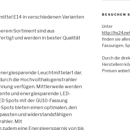
BESUCHEN S
ittel E14 in verschiedenen Varianten
Unter
serem Sortiment sind aus
http://hs24.ne
ertigt und werden in bester Qualität
finden sie al
Fassungen, Spo
Durch die dire
Herstellern kö
Preisen anbiet
energiesparende Leuchtmittelart dar.
 durch die Hochvolthalogenstrahler
annung verfügen. Mittlerweile werden
iente und energiesparende LED-
LED Spots mit der GU10-Fassung
Spots bieten einen optimalen, den
epassten und widerstandsfähigen
rahler. Mit
 zudem eine Energieersparnis von bis