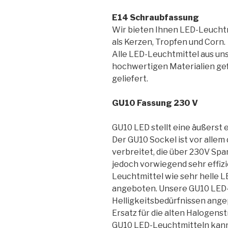
E14 Schraubfassung
Wir bieten Ihnen LED-Leuchtm
als Kerzen, Tropfen und Corn.
Alle LED-Leuchtmittel aus un
hochwertigen Materialien gef
geliefert.
GU10 Fassung 230 V
GU10 LED stellt eine äußerst 
Der GU10 Sockel ist vor allem
verbreitet, die über 230V Sp
jedoch vorwiegend sehr effiz
Leuchtmittel wie sehr helle 
angeboten. Unsere GU10 LED-
Helligkeitsbedürfnissen ang
Ersatz für die alten Halogenst
GU10 LED-Leuchtmitteln kann