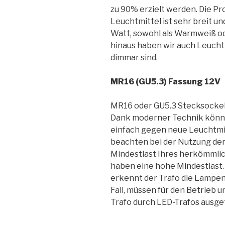
zu 90% erzielt werden. Die P
Leuchtmittel ist sehr breit und
Watt, sowohl als Warmweiß od
hinaus haben wir auch Leuchtm
dimmar sind.
MR16 (GU5.3) Fassung 12V
MR16 oder GU5.3 Stecksockel
Dank moderner Technik könne
einfach gegen neue Leuchtmi
beachten bei der Nutzung der 
Mindestlast Ihres herkömmlich
haben eine hohe Mindestlast. 
erkennt der Trafo die Lampen n
Fall, müssen für den Betrieb
Trafo durch LED-Trafos ausge